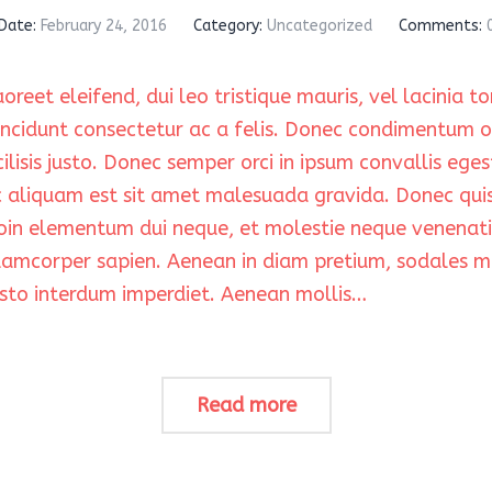
Date:
February 24, 2016
Category:
Uncategorized
Comments:
eet eleifend, dui leo tristique mauris, vel lacinia to
ncidunt consectetur ac a felis. Donec condimentum or
ilisis justo. Donec semper orci in ipsum convallis eges
c aliquam est sit amet malesuada gravida. Donec quis 
n elementum dui neque, et molestie neque venenatis 
lamcorper sapien. Aenean in diam pretium, sodales me
sto interdum imperdiet. Aenean mollis…
Read more