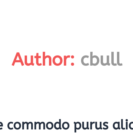
Author:
cbull
e commodo purus al